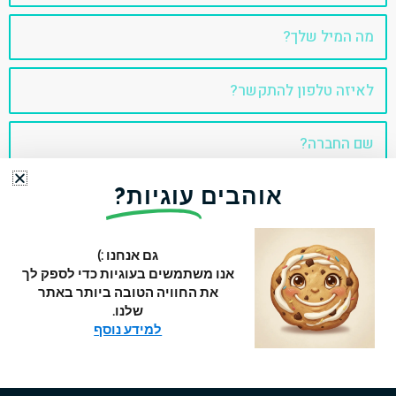
אימייל
טלפון
שם
החברה
אוהבים
עוגיות?
דבר איתי!
גם אנחנו :)
אנו משתמשים בעוגיות כדי לספק לך
כל הזכויות שמורות 2022 © עידן בן אור
את החוויה הטובה ביותר באתר
L
T
F
שלנו.
i
w
a
למידע נוסף
n
i
c
k
t
e
בניית אתרים
|
הצהרת נגישות
e
t
b
d
e
o