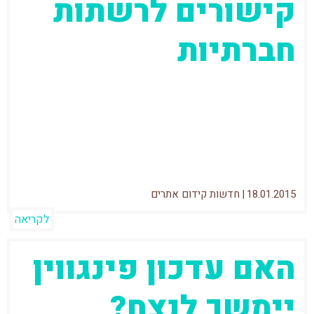
קישורים לרשתות
חברתיות
גוגל מאפשרת לחברות ואנשים פרטיים להוסיף
לגרף הידע שלהם את הקישורים לפרופילים
ברשתות החברתיות. ניסיתי לראות אם יש
איזושהי חברה
18.01.2015
|
חדשות קידום אתרים
לקריאה
האם עדכון פינגווין
יימשך לנצח?