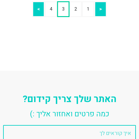
>
4
3
2
1
<
האתר שלך צריך קידום?
כמה פרטים ואחזור אליך :)
שם