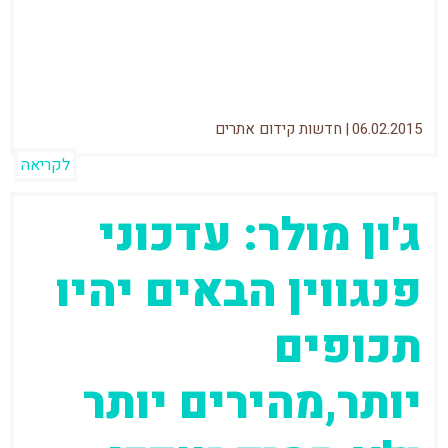
החיפוש בגוגל. בשלב זה לא ניתן לייחס את
השינויים לפינגווין או לפנדה . בseroundtable
06.02.2015
|
חדשות קידום אתרים
לקריאה
ג'ון מולר: עדכוני
פנגווין הבאים יהיו
תכופים
יותר,מהירים יותר