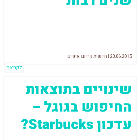
שנים רבות
אחרי קצת יותר משבוע בו הסיפור של
Thumbtack עושה גלים בעולם הSEO, נשאל ג'ון
מולר (אחרי שכבר התייחס לנושא בעבר)
23.06.2015
|
חדשות קידום אתרים
לקריאה
שינויים בתוצאות
החיפוש בגוגל –
עדכון Starbucks?
דיווחים רבים בעולם על שינויים בתוצאות