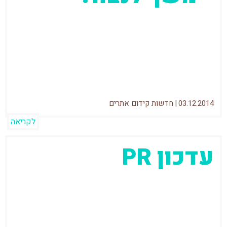
עדכון פינגווין רץ כבר מספר שבועות (החל
מה17.10.14) ועולם הSEO רועש וגועש. מי
שחיפש מידע אודות העדכון וניסה לבדוק האם
הסתיים ומתי כנראה
03.12.2014
|
חדשות קידום אתרים
לקריאה
עדכון PR
בפורומים השונים כתבו על עדכון PR, בדקתי
ואכן היה. אתרים מסויימים עלו וחלק ירדו. אתר