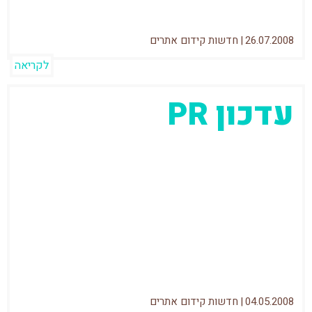
26.07.2008
|
חדשות קידום אתרים
לקריאה
עדכון PR
לצערי אני מקבל אינספור הצעות להחלפת
קישורים בסגנון הבא: "יש לי אתר בעל PR X ואני
מעוניין לקבל קישור מPR
04.05.2008
|
חדשות קידום אתרים