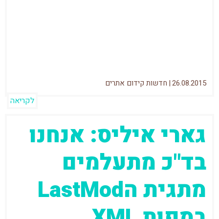
כבר מספר שנים שאתרים מובילי הדעה בתחום
קידום האתרים (Moz, SEL, Searchmetrics וכו')
וגוגל חלוקים בדעותיהם (או בפרטים שהם
חושפים) לגבי
26.08.2015
|
חדשות קידום אתרים
לקריאה
גארי איליס: אנחנו
בד"כ מתעלמים
מתגית הLastMod
במפות XML