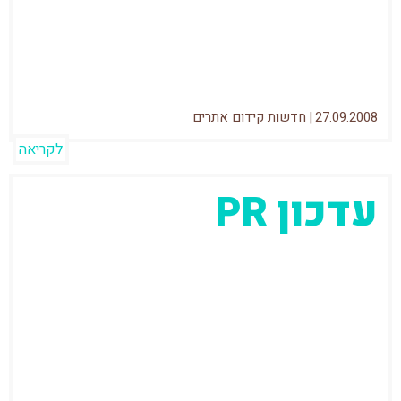
SEO4HOSTS שלי ירד כצפוי, כבר
27.09.2008
|
חדשות קידום אתרים
לקריאה
עדכון PR
האם יש אינפלציה בPR של גוגל? עדכון PR
התרחש בשבוע האחרון, ומספר אתרים שלי
(בינהם הבלוג הזה) קיבלו PR 5.