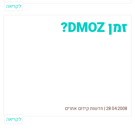
לקריאה
זמן DMOZ?
כהרגלתי בקודש גם את היום הזה התחלתי עם
בדיקת מיקומי האתרים שלי. כשהגעתי חיפשתי
את הביטוי "העלאת תמונות" מצאתי כי
28.04.2008
|
חדשות קידום אתרים
לקריאה