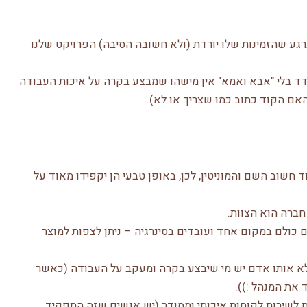
רגע שהזמינות שלו יורדת (ולא חשובה הסיבה) הפרויקט שלנו
ד בלי "אבא ואמא" אין מישהו שמבצע בקרה על איכות העבודה
אם הקוד כתוב כמו שצריך או לא).
 חשוב השם והמוניטין, לכן, באופן טבעי הן יקפידו מאוד על
חברה הוא הצוות.
כנת, המעצב ואיש הUX יושבים כולם במקום אחד ועובדים בסינרגיה – ניתן לצפות למוצר
לא אותו אדם יש מי שיבצע בקרה ומעקב על העבודה (כאשר
את המנהל :)).
 לשירות לקוחות איכותי ומסודר (יש אנשים שזה התפקיד