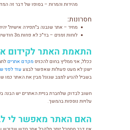
מהירות והמרות – בסופו של דבר זה המד
חסרונות:
מחיר – אתר שנבנה ב"תפירה אישית" יהיה 
לוחות זמנים – בד"כ לא פחות מ3 חודשים להעלאת אתר מרגע חתימת ההסכם.
התאמת האתר לקידום אתרים 
ככלל, אני ממליץ בחום להכניס
מקדם אתרים
לתהל
ישנן לא מעט פעולות שאפשר לבצע
עוד לפני ש
בשביל להגיע למצב שגוגל מבין את האתר כמו שא
עלויות נוספות בהמשך.
האם האתר מאפשר לי לבצ
אין דבר מתסכל יותר מלקבל אתר חדש שדורש עז