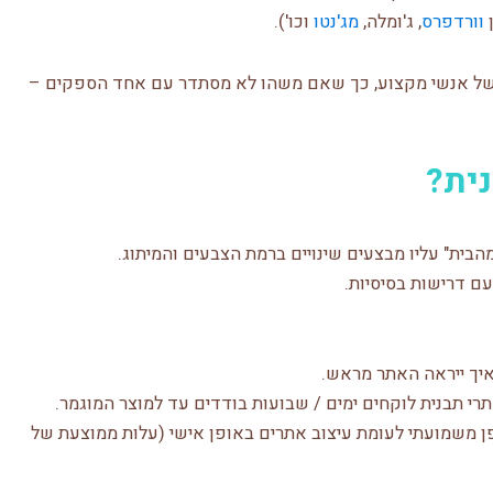
ן
וורדפרס
, ג'ומלה,
מג'נטו
וכו').
ב של אנשי מקצוע, כך שאם משהו לא מסתדר עם אחד הספקים –
נית?
בית" עליו מבצעים שינויים ברמת הצבעים והמיתוג.
עם דרישות בסיסיות.
 איך ייראה האתר מראש.
רי תבנית לוקחים ימים / שבועות בודדים עד למוצר המוגמר.
ופן משמועתי לעומת עיצוב אתרים באופן אישי (עלות ממוצעת של