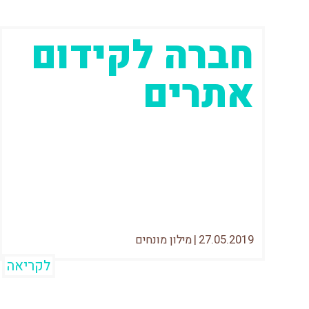
חברה לקידום
אתרים
לפני שנתחיל, אני רוצה לשאול אותך 2
שאלות: יש לך מחשב? יש לך אינטרנט? אם
ענית תשובה חיובית – כנראה
27.05.2019
|
מילון מונחים
לקריאה