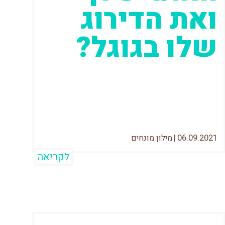
ואת הדירוג
שלו בגוגל?
כנראה ששמעתם פה ושם על SEO ואם לא
עליו, אז על הקידום האורגני. מה שחשוב
לדעת הוא ששניהם מכוונים לאותו
06.09.2021
|
מילון מונחים
לקריאה