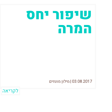
שיפור יחס
המרה
שיפור יחס המרה (ידוע באנגלית גם כCRO
– Conversion Rate Optimization) הוא
מונח המתייחס לשיפור הערך המתקבל
מהתנועה המגיעה לאתר
03.08.2017
|
מילון מונחים
לקריאה