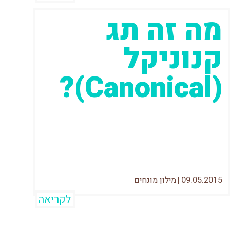
מה זה תג
קנוניקל
(Canonical)?
בעולם של עדכוני פנדה תכופים הפך "תוכן
כפול" למילת גנאי בפי מקדמי האתרים,
כאשר ברור לכל שיש לעשות כל שניתן
09.05.2015
|
מילון מונחים
לקריאה