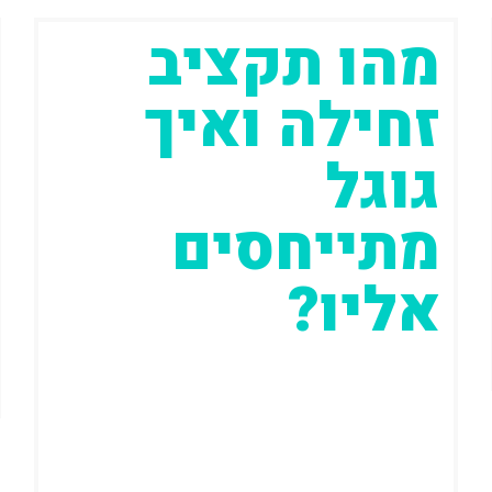
מהו תקציב
זחילה ואיך
גוגל
מתייחסים
אליו?
אז..אני לא נוהג לעשות את זה בד"כ אבל
הפעם מדובר בנושא שנוי במחלוקת
והחלטתי שיהיה הכי טוב להביא את
ההתייחסות