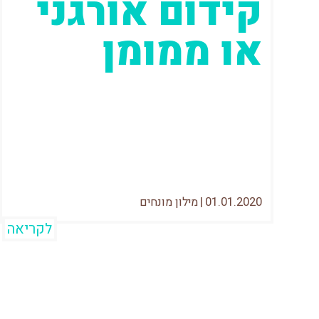
קידום אורגני
או ממומן
מאז שהתחלתי לעסוק בקידום אתרים לפני
14 שנה, יש שאלה אחת שבעלי עסקים
המעוניינים לקדם אתר האתר שלהם תמיד
שואלים
01.01.2020
|
מילון מונחים
לקריאה