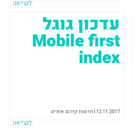
לקריאה
עדכון גוגל
Mobile first
index
בתאריך 30/10/17 העברתי יחד עם זהר
עמיהוד וובינר על הנושא הכי חם היום
בעולם הSEO – מובייל פירסט ואיך ניתן
12.11.2017
|
חדשות קידום אתרים
לקריאה