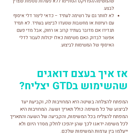
שהמשימה/הפרויקט הסתיימו ללא פעולות נוספות שצריך
לבצע.
לא לוותר גם על רשימה לעתיד – כדאי ליצור דלי איסוף
עם רעיונות או מחשבות שנועדו לביצוע בעתיד. לא תמיד
תגדירו אם מדובר בעתיד קרוב או רחוק, אבל מדי פעם
אפשר לבדוק האם משימות כאלו יכולות לעבור לדלי
האיסוף של המשימות לביצוע.
אז איך בעצם דואגים
שהשימוש בGTD יצליח?
המפתח להצלחה בשיטה היא המחויבות לה, וקביעת יעד
לביצוע של כל משימה כולל תאריך ושעה. המחויבות היא
המפתח להצליח בכל המשימות, והקביעה של השעה והתאריך
לכל משימה ידאגו לכך שהן יהפכו לחלק
מסדר היום ולא
ייעלמו בין ערמות המשימות שלכם.