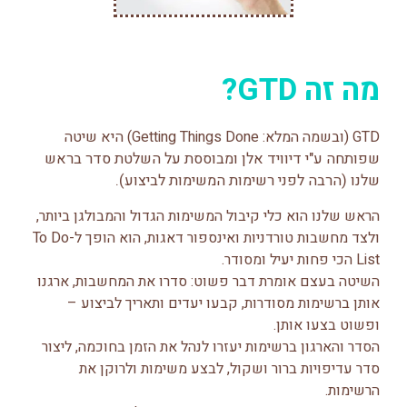
מה זה GTD?
GTD (ובשמה המלא: Getting Things Done)
היא שיטה
שפותחה ע"י דיוויד אלן ומבוססת על השלטת סדר בראש
שלנו (הרבה לפני רשימות המשימות לביצוע).
הראש שלנו הוא כלי קיבול המשימות הגדול והמבולגן ביותר,
ולצד מחשבות טורדניות ואינספור דאגות, הוא הופך ל-To Do
List הכי פחות יעיל ומסודר.
השיטה בעצם אומרת דבר פשוט: סדרו את המחשבות, ארגנו
אותן ברשימות מסודרות, קבעו יעדים ותאריך לביצוע –
ופשוט בצעו אותן.
הסדר והארגון ברשימות יעזרו לנהל את הזמן בחוכמה, ליצור
סדר עדיפויות ברור ושקול, לבצע משימות ולרוקן את
הרשימות.