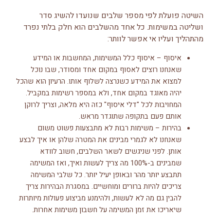
השיטה פועלת לפי מספר שלבים שנועדו להשיג סדר
ושליטה במשימות. כל אחד מהשלבים הוא חלק בלתי נפרד
מהתהליך ועליו אי אפשר לוותר:
איסוף – איסוף כלל המשימות, המחשבות או המידע
שאנחנו רוצים לאסוף במקום אחד ומסודר, שבו נוכל
למצוא את המידע כשנרצה לשלוף אותו. הרעיון הוא שהכל
יהיה מאוגד במקום אחד, ולא במספר רשימות במקביל.
המחויבות לכל "דלי איסוף" כזה היא מלאה, וצריך לרוקן
אותם פעם בתקופה שתוגדר מראש.
בהירות – משימות רבות לא מתבצעות פשוט משום
שאנחנו לא לגמרי מבינים את המטרה שלהן או איך לבצע
אותן. לפני שניגשים לשאר השלבים, חשוב לוודא
שמבינים ב-100% מה צריך לעשות ואיך, ואז המשימה
תתבצע יותר מהר ובאופן יעיל יותר. כל שלבי המשימה
צריכים להיות ברורים ומוחשיים. במסגרת הבהירות צריך
להבין גם מה לא לעשות, ולהימנע מביצוע פעולות מיותרות
שיאריכו את זמן המשימה על חשבון משימות אחרות.