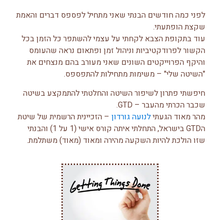
לפני כמה חודשים הבנתי שאני מתחיל לפספס דברים והאמת
שקצת הופתעתי.
עוד בתקופת הצבא לקחתי על עצמי להשתפר כל הזמן בכל
הקשור לפרודקטיביות וניהול זמן ופתאום נראה שהעומס
והיקף הפרוייקטים השונים שאני מעורב בהם מנצחים את
"השיטה שלי" – משימות מתחילות להתפספס.
חיפשתי פתרון לשיפור השיטה והחלטתי להתמקצע בשיטה
שכבר הכרתי מהעבר – GTD.
מהר מאוד הגעתי
לנועה גורדון
– הזכיינית הרשמית של שיטת
הGTD בישראל, התחלתי איתה קורס אישי (1 על 1) והבנתי
שזו הולכת להיות השקעה מהירה ומאוד (מאוד) משתלמת.