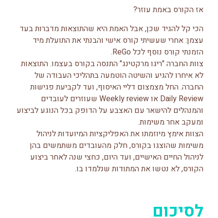
אז הקורס באמת עוזר?
הכי קל להגיד שכן, אבל האמת היא שהתוצאות מדברות בעד
עצמן: אחרי שעשיתי קורס אישי והבנתי את התועלת מיד
הזמנתי קורס נוסף לכל ReGo.
צוות החברה "ריגו מרקטינג" התנסה בקורס בעצמו. התוצאות
לא איחרו להגיע והשיטה הוטמעה בתהליכי העבודה של
החברה. החל מצמצום דליי האיסוף, ועד לקביעת פגישות
Daily Review או Weekly review שעוזרים לעובדים
והמנהלים להישאר עם האצבע על הדופק בכל הנוגע לביצוע
ומעקב אחר משימות.
הצוות אימץ מיוזמתו את האפליקציות המיועדות לניהול
משימות שהוצגו בקורס, חלק מהעובדים משתמשים בהן
לניהול החיים האישיים, ועד היום, כחצי שנה לאחר ביצוע
הקורס, לא נטשו את המתודות שנלמדו בו.
לסיכום