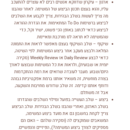
ארגון – עיקרון שדווקא אנשים רבים לא עוצרים להתעכב
עליו, והוא בעצם תכנון הביצוע של המשימה. לאחר שהבנו
מה צריך לעשות בשלב הבהירות, צריך לקבוע את השלבים
לביצוע ברשימות To Do המתאימות. את הגדרת ההוראה
לביצוע כדאי לכתוב באופן הכי פשוט, ישיר וקל, כדי
שהמשימה לא תראה לנו מורכבת ומאיימת.
שיקוף – שלב השיקוף בעצם מאפשר לראות את התמונה
המלאה ולבצע מעקב אחר ביצוע המשימות. לפי השיטה,
כדאי לבצע Daily Review או Weekly Review (סקירה
יומית או שבועית), ולראות את כל המשימות שבוצעו לאורך
היום/שבוע. מעבר לעובדה שרואים את רמת ההתקדמות
בצורה מוחשית, זה משאיר אותנו ברמת אפקטיביות גבוהה
ודוחף אותנו קדימה. זה שלב שדורש מחויבות והשקעה,
אבל זה משתלם.
ביצוע – שלב העשייה בפועל ומילוי השלבים שהגדרנו
בשלב הארגון, ואחרי שהבנו בשלב הבהירות. שלב הביצוע
צריך לקחת בחשבון גם את מועד ביצוע המשימה,
המשאבים שמוקצים לה (וסקירה שלהם – האם הם
מספיקים לצורך ביצוע המשימה?), הפיזיים והנפשיים.