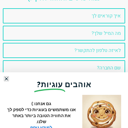
שם
אימייל
טלפון
שם
החברה
אוהבים
עוגיות?
דבר איתי!
גם אנחנו :)
אנו משתמשים בעוגיות כדי לספק לך
כל הזכויות שמורות 2022 © עידן בן אור
את החוויה הטובה ביותר באתר
L
T
F
שלנו.
למידע נוסף