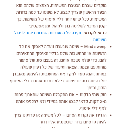
מוקדים שבהם הצטברו המשימות, הצמצום שלהם הוא
הצעד הראשון שצריך לבצע. לא משנה עד כמה ברורות
המשימות, ככל שיש יותר דליי איסוף של משימות, כך
יקטן הסיכוי לשליטה בהן ולניהול זמן אפקטיבי.
כדאי לקרוא:
סקירה על המערכות הטובות ביותר לניהול
משימות.
Mind sweep – שיטה שבעצם נועדה לאסוף את כל
הרעיונות או המחשבות שלנו בדליי האיסוף המתאימים
להם, כדי שלא נשכח אותם. זה בעצם סוג של סיעור
מוחות עם עצמנו, הוצאה ותיעוד של כל רעיון שעולה
במוחנו, והוא נועד למקד את המחשבות, ולהימנע מאובדן
של רעיונות טובים פשוט כי לא כתבנו אותם בדלי האיסוף
הנכון, ובזמן.
חוק שתי הדקות – אם מתקבלת משימה שתארוך פחות
מ-2 דקות, כדאי לבצע אותה במיידי ולא להכניס אותה
לאף דלי איסוף.
הגדירו את נקודת הסיום – לכל משימה או פרויקט צריך
להיות קו סיום ברור, שכשנגיע אליו נדע