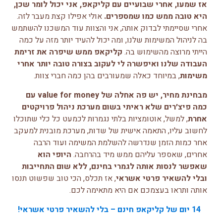
אז שמעו, אחרי שבועיים עם קליקאפ, אני יכול לומר שכן,
היא טובה ממש כמו שמספרים.
אולי אפילו קצת מעבר לזה.
אחרי שסיימתי לבדוק אותה, אני והצוות עוד המשכנו להשתמש
בה לניהול המשימות שלנו, ומה יכול להעיד יותר מזה על כמה
הייתי מרוצה מהשימוש בה.
קליקאפ ממש שיפרה את זרימת
העבודה שלנו ואיפשרה לי לעקוב בצורה טובה יותר אחרי
משימות
, במיוחד כאלה שמעורבים בהן כמה חברי צוות.
מבחינת מחיר, יש פה אחלה של value for money עם
כמה פיצ׳רים שלא ראיתי בשום מערכת ניהול פרויקטים
אחרת
, למשל, אוטומציות בלתי נגמרות לכמעט כל כלי שתוכלו
לחשוב עליו, התאמה אישית של שדות, מערכת מובנית למעקב
אחר כמות הזמן שנדרשה להשלמת המשימה ועוד הרבה
אחרים, שאספר עליהם ממש מיד בהרחבה.
היופי הוא
שאפשר לנסות אותה לגמרי בחינם, ללא שום התחייבות
ובלי להשאיר פרטי אשראי
, אז תכלס, הכי טוב שפשוט תנסו
אותה ותראו בעצמכם אם היא מתאימה לכם.
14 יום של קליקאפ חינם – בלי להשאיר פרטי אשראי!