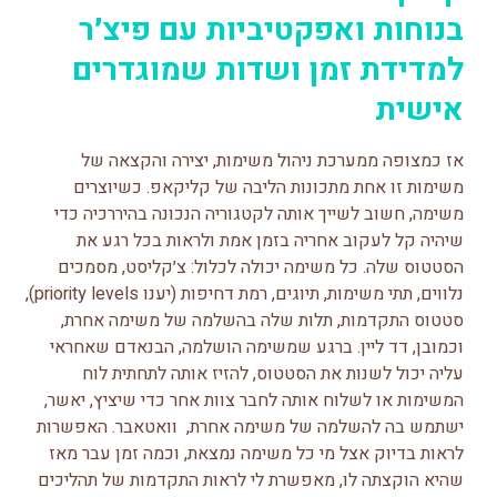
בנוחות ואפקטיביות עם פיצ׳ר
למדידת זמן ושדות שמוגדרים
אישית
אז כמצופה ממערכת ניהול משימות, יצירה והקצאה של
משימות זו אחת מתכונות הליבה של קליקאפ. כשיוצרים
משימה, חשוב לשייך אותה לקטגוריה הנכונה בהיררכיה כדי
שיהיה קל לעקוב אחריה בזמן אמת ולראות בכל רגע את
הסטטוס שלה. כל משימה יכולה לכלול: צ׳קליסט, מסמכים
נלווים, תתי משימות, תיוגים, רמת דחיפות (יענו priority levels),
סטטוס התקדמות, תלות שלה בהשלמה של משימה אחרת,
וכמובן, דד ליין. ברגע שמשימה הושלמה, הבנאדם שאחראי
עליה יכול לשנות את הסטטוס, להזיז אותה לתחתית לוח
המשימות או לשלוח אותה לחבר צוות אחר כדי שיציץ, יאשר,
ישתמש בה להשלמה של משימה אחרת, וואטאבר. האפשרות
לראות בדיוק אצל מי כל משימה נמצאת, וכמה זמן עבר מאז
שהיא הוקצתה לו, מאפשרת לי לראות התקדמות של תהליכים