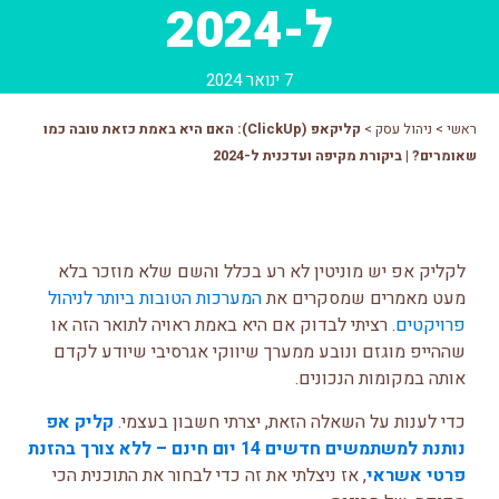
ל-2024
7 ינואר 2024
ראשי
>
ניהול עסק
>
קליקאפ (ClickUp): האם היא באמת כזאת טובה כמו
שאומרים? | ביקורת מקיפה ועדכנית ל-2024
לקליק אפ יש מוניטין לא רע בכלל והשם שלא מוזכר בלא
מעט מאמרים שמסקרים את
המערכות הטובות ביותר לניהול
פרויקטים
. רציתי לבדוק אם היא באמת ראויה לתואר הזה או
שההייפ מוגזם ונובע ממערך שיווקי אגרסיבי שיודע לקדם
אותה במקומות הנכונים.
כדי לענות על השאלה הזאת, יצרתי חשבון בעצמי.
קליק אפ
נותנת למשתמשים חדשים 14 יום חינם – ללא צורך בהזנת
פרטי אשראי
, אז ניצלתי את זה כדי לבחור את התוכנית הכי