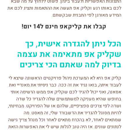
התצוגות האפשריות ולעבור בינהן. פשוט ללחוץ על מה שבא
לכם באותו רגע וקליק אפ תעשה את ההתאמות ותציג לכם את
המידע מאורגן לפי התבנית שבקשתם.
קבלו את קליקאפ חינם ל14 יום!
הכל ניתן להגדרה אישית, כך
שקליק אפ מתאימה את עצמה
בדיוק למה שאתם הכי צריכים
קליק אפ היא לא המערכת ניהול פרויקטים הראשונה שיצא לי
לעבוד איתה, בואו נגיד את זה ככה. כבר ניסיתי את מאנדיי ואת
אסאנה, ואני יכול להגיד לכם שקליק אפ ממש הרשימה אותי
בחופש שהיא מעניקה למשתמשים שלה להגדיר כל שדה
ושדה לפי צרכים ספציפיים, שלהם או של הפרויקט. מבחינתי,
להיות מסוגל להגדיר את הדשבורד שלי, זה מאסט. מה
שמתאים לאחד, לא בהכרח מתאים לאחר וכל מנהל צריך גישה
לנתונים שונים. אז היה טוב לגלות שיש לי את האפשרות הזאת