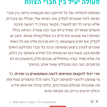
פעולה יעיל בין חברי הצוות
המפתח להצלחה של כל פרויקט הוא תקשורת בריאה בין חברי
הצוות. לפני שעברתי לקליק אפ, הצוות שלי, שכלל גם עובדים
שלא הגיעו כל יום למשרד, תקשר בצורה די רעועה והרבה
פעמים שמתי לב שמידע לא עבר כמו שצריך, כנראה בגלל
הסחות דעת שנבעו מנדודים בין אפליקציות שונות. וכאן יש
לקליק אפ יתרון משמעותי, כי היא מרכזת אליה את כל השיח
שנדרש לצורך ביצוע המשימה וככה כל חברי הפרויקט רואים
תמונת מצב מעודכנת ועכשווית וכל המידע משותף בין כולם,
מה שלא תמיד קורה באימיילים, שבהם חלק מהמעורבים לא
מכותבים. הנה כמה מהכלים שאני אוהב במיוחד:
אני יכול להקצות משימות לכמה משתמשים בו זמנית:
כל
מי שסומן רלוונטי למשימה יקבל גישה לכל החומרים שצירפתי,
מה שמבטיח שכולם מעודכנים, כולם קיבלו את אותו מידע
וכולם יודעים בדיוק מה מצופה מהם.