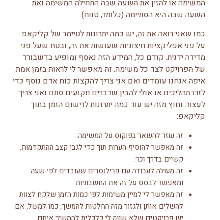
המשימה או להזין את השעה שבה התחילה המשימה ואת
השעה שבה היא הסתיימה (כלומר, טווח).
כמו שאני רואה את זה, יש כמה יתרונות לטיימר של קליקאפ
על פני אפליקציות חיצוניות שעושות את זה, ובטח שעל פני
מדידה ידנית. קודם כל, המידע הזה נאסף ומופיע בדשבורד
של הפרויקט לצד כל משימה. זה מאפשר לי לראות בזמן אמת
איפה אנחנו עומדים ואם אני צריך להקצות כוח אדם נוסף כדי
לזרז תהליכים או אולי להבין שדברים תקועים סתם ואני צריך
לעצור. וחוץ מזה יש עוד כמה יתרונות לרישום הזמן בתוך
קליקאפ:
זה עוזר להשאר בפוקוס על המשימה.
זה מאפשר להוסיף הערות תוך כדי לגבי קצב ההתקדמות,
קשיים בדרך וכו׳.
זה מעולה לעבודה עם פרילנסרים שעובדים לפי שעה
ומאפשר לבסס על זה את החשבוניות.
זה מאפשר לי למיין משימות לפי כמות הזמן שלקח לצוות
להשלים אותן ולגזור מזה החלטות להמשך, כמו למשל, אם
יש פרויקטים שלא שווה לי כלכלית להמשיך איתם.