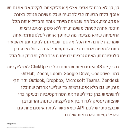
כן, כן. לא ברח לי אפס. א-ל-ף אפליקציות. לקליקאפ אמנם יש
אוסף כלים מרשים כדי להבטיח שכל משימה תנוהל בצורה
אפקטיבית, אבל מה שבאמת מייחד אותה ומבדיל אותה מכל
תוכנה אחרת לניהול משימות, זה ללא ספק האינטגרציות
החינמיות שהיא מציעה, מה שהופך אותה לפלטפורמה אחת
שמרכזת לתוכה את הכל. מה גם, שבמקום לבזבז זמן ולהשאיר
פתח לטעויות אנוש בכל מה שקשור להעברה של מידע בין
פלטפורמות, האינטגרציות יבטיחו מעבר חלק ומדויק של הכל.
כרגע, יש 48 אינטגרציות שפותחו על ידי ClickUp לאפליקציות
כמו: GitHub, Zoom, Loom, Google Drive, OneDrive,
Outlook, Dropbox, Microsoft Teams, Zendesk וכו׳. חוץ
מזה, יש גם מלא אינטגרציות צד שלישי אחרות שתוכלו
להשתמש בהן כדי לשפר את הפרודקטיביות ובעיקר כדי
שהצוות יפסיק לנדוד בין אפליקציות שונות. והדובדבן
שבקצפת, יש לכם API שמאפשר לפתח אינטגרציות עם
האפליקציות הארגוניות שלכם.