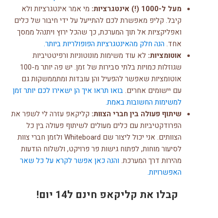
מעל ל-1000 (!) אינטגרציות:
מי אמר אינטגרציות ולא
קיבל. קליפ מאפשרת לכם להתייעל על ידי חיבור של כלים
ואפליקציות אל תוך המערכת, כך שהכל ירוץ ויתנהל ממסך
אחד.
הנה חלק מהאינטגרציות הפופולריות ביותר.
אוטומציות:
לא עוד משימות מונוטוניות ורפיטטיביות
שגוזלות כמויות בלתי סבירות של זמן. יש פה יותר מ-100
אוטומציות שאפשר להפעיל והן עובדות ומתממשקות גם
עם יישומים אחרים.
בואו תראו איך הן ישאירו לכם יותר זמן
למשימות החשובות באמת.
שיתוף פעולה בין חברי הצוות:
קליקאפ עזרה לי לשפר את
הפרודקטיביות עם כלים מעולים לשיתוף פעולה בין כל
הצוותים. אני יכול ליצור שם Whiteboard ולזמן חברי צוות
לסיעור מוחות, לפתוח גישות פר פרויקט, ולשלוח הודעות
מהירות דרך המערכת.
והנה כאן אפשר לקרא על כל שאר
האפשרויות.
קבלו את קליקאפ חינם ל14 יום!