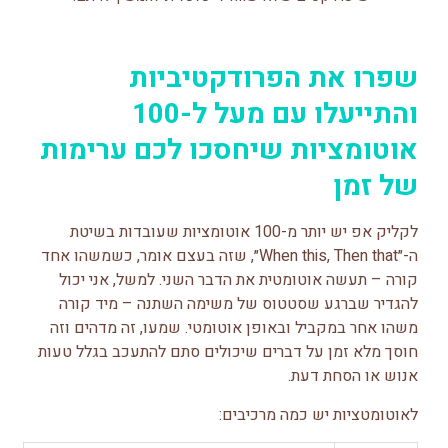
שפרו את הפרודקטיביות
והתייעלו עם מעל ל-100
אוטומציות שיחסכו לכם ערימות
של זמן
לקליק אפ יש יותר מ-100 אוטומציות שעובדות בשיטת
ה-״When this, Then that״, שזה בעצם אומר, כשמשהו אחד
קורה – תעשה אוטומטית את הדבר השני. למשל, אני יכול
להגדיר שברגע שסטטוס של משימה השתנה – מיד קורה
משהו אחר במקביל ובאופן אוטומטי. שמעו, זה מדהים וזה
חוסך מלא זמן על דברים שיכולים סתם להתעכב בגלל טעות
אנוש או הסחת דעת.
לאוטומטציות יש כמה מרכיבים: