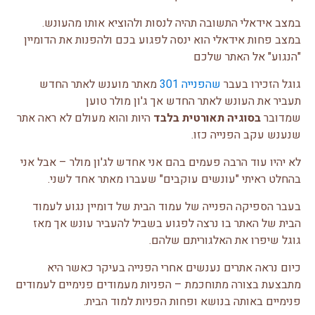
במצב אידאלי התשובה תהיה לנסות ולהוציא אותו מהעונש.
במצב פחות אידאלי הוא ינסה לפגוע בכם ולהפנות את הדומיין
"הנגוע" אל האתר שלכם
גוגל הזכירו בעבר
שהפנייה 301
מאתר מוענש לאתר החדש
תעביר את העונש לאתר החדש אך ג'ון מולר טוען
שמדובר
בסוגיה תאורטית בלבד
היות והוא מעולם לא ראה אתר
שנענש עקב הפנייה כזו.
לא יהיו עוד הרבה פעמים בהם אני אחדש לג'ון מולר – אבל אני
בהחלט ראיתי "עונשים עוקבים" שעברו מאתר אחד לשני.
בעבר הספיקה הפנייה של עמוד הבית של דומיין נגוע לעמוד
הבית של האתר בו נרצה לפגוע בשביל להעביר עונש אך מאז
גוגל שיפרו את האלגוריתם שלהם.
כיום נראה אתרים נענשים אחרי הפנייה בעיקר כאשר היא
מתבצעת בצורה מתוחכמת – הפניות מעמודים פנימיים לעמודים
פנימיים באותה בנושא ופחות הפניות למוד הבית.