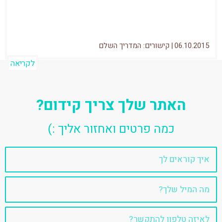
ובואו נבין מה זה פינגווין...
06.10.2015
|
קישורים: המדריך השלם
לקריאה
האתר שלך צריך קידום?
כמה פרטים ואחזור אליך :)
שם
אימייל
טלפון