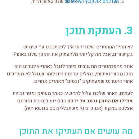
מעדכנים את קובץ הdisavow
שלנו באופן תדיר.
3. העתקת תוכן
לא תמיד המתחרים שלנו ידעו איך לפגוע בנו ע"י שימוש
בקישורים, אבל מה קל יותר מלהעתיק את התוכן שלנו באתר?
אחד מהפרמטרים החשובים ביותר לגוגל באתרי אינטרנט הוא
תוכן מקורי ואיכותי, במילים עדינות ניתן לומר שגוגל לא מעריכים
אתרי אינטרנט שמעתיקים "נכסים" מאתרים אחרים.
לעתים, האתר שלכם עלול להחשיב כאתר מעתיק ומפר זכויות
אפילו אם התוכן נכתב על ידכם
בדם יזע ודמעות ופורסם
אצלכם במקור (אם כי גוגל משתכללים גם בנושא הזה).
מה עושים אם העתיקו את התוכן