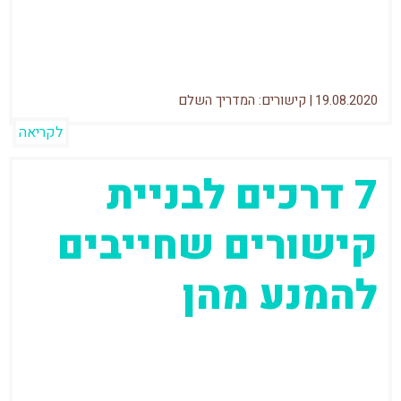
המובילים לבניית קישורים. אני יכול להעיד באופן
אישי שהצלחתי...
19.08.2020
|
קישורים: המדריך השלם
לקריאה
7 דרכים לבניית
קישורים שחייבים
להמנע מהן
כבר תקופה ארוכה שבגוגל מנסים לשדר לנו
שקישורים הם לא פרמטר משמעותי שיש
להתמקד בו בתהליך קידום האתר. בוובינר בניית