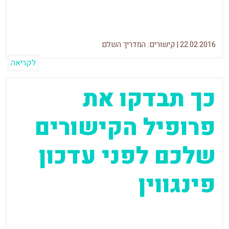
הקישורים...
22.02.2016
|
קישורים: המדריך השלם
לקריאה
כך תבדקו את
פרופיל הקישורים
שלכם לפני עדכון
פינגווין
עד סוף השנה כנראה יגיע עדכון פינגווין. אחרי
"שזרקתי את הפצצה", קחו שניה לנשום עמוק