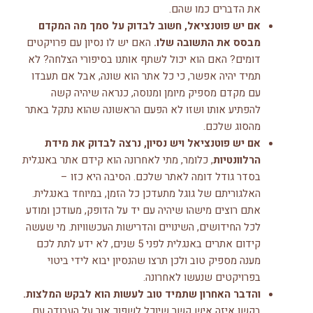
את הדברים כמו שהם.
אם יש פוטנציאל, חשוב לבדוק על סמך מה המקדם
מבסס את התשובה שלו.
האם יש לו נסיון עם פרויקטים
דומים? האם הוא יכול לשתף אותנו בסיפורי הצלחה? לא
תמיד יהיה אפשר, כי כל אתר הוא שונה, אבל אם תעבדו
עם מקדם מספיק מיומן ומנוסה, כנראה שיהיה קשה
להפתיע אותו ושזו לא הפעם הראשונה שהוא נתקל באתר
מהסוג שלכם.
אם יש פוטנציאל ויש נסיון, נרצה לבדוק את מידת
הרלוונטיות
, כלומר, מתי לאחרונה הוא קידם אתר באנגלית
בסדר גודל דומה לאתר שלכם. הסיבה היא כזו –
האלגוריתם של גוגל מתעדכן כל הזמן, במיוחד באנגלית.
אתם רוצים מישהו שיהיה עם יד על הדופק, מעודכן ומודע
לכל החידושים, השינויים והדרישות העכשוויות. מי שעשה
קידום אתרים באנגלית לפני 5 שנים, לא ידע לתת לכם
מענה מספיק טוב ולכן תרצו שהנסיון יבוא לידי ביטוי
בפרויקטים שנעשו לאחרונה.
והדבר האחרון שתמיד טוב לעשות הוא לבקש המלצות.
בקשו איזה איש קשר שיוכל לשפוך אור על העבודה עם