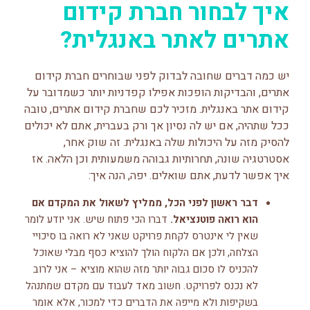
איך לבחור חברת קידום
אתרים לאתר באנגלית?
יש כמה דברים שחובה לבדוק לפני שבוחרים חברת קידום
אתרים, והבדיקות הופכות אפילו קפדניות יותר כשמדובר על
קידום אתר באנגלית. מזכיר לכם שחברת קידום אתרים, טובה
ככל שתהיה, אם יש לה נסיון אך ורק בעברית, אתם לא יכולים
להסיק מזה על היכולות שלה באנגלית. זה שוק אחר,
אסטרטגיה שונה, תחרותיות גבוהה משמעותית וכן הלאה. אז
איך אפשר לדעת, אתם שואלים. יפה, הנה איך:
דבר ראשון לפני הכל, ממליץ לשאול את המקדם אם
הוא רואה פוטנציאל.
דברו הכי פתוח שיש. אני יודע לומר
שאין לי אינטרס לקחת פרויקט שאני לא רואה בו סיכויי
הצלחה, ולכן אם הלקוח הולך להוציא כסף מבלי שאוכל
להכניס לו סכום גבוה יותר מזה שהוא מוציא – אני לרוב
לא נכנס לפרויקט. חשוב מאד לעבוד עם מקדם שמתנהל
בשקיפות ולא מייפה את הדברים כדי למכור, אלא אומר