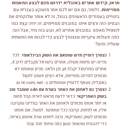
תראו, קידום אתרים באנגלית ידרוש מכם לבצע התאמות
מסויימות.
כלומר, גם אם יש לכם אתר מושקע בעברית עם
ביטויים בעמודים הראשונים בגוגל, זה לא אומר שלוקחים את
הבסיס הזה ורצים איתו. במובנים מסויימים, זה יהיה קצת כמו
להתחיל מאפס. במובנים אחרים לא, ונגע בזה מיד, אבל הנה
כמה פעולות עיקריות שנצטרך לבצע כדי לבנות את התשתית
שעליה נפעל:
נצטרך דומיין חדש שתואם את השוק הבינלאומי.
לכל
מדינה יש סיומת משלה, אתרים בישראל מקבלים לרוב il.,
אתרים בפורטוגל יקבלו pt. וכן הלאה. מכיון שאנחנו לא
מכוונים למדינה מסויימת, אלא רוצים פשוט לפעול
באנגלית, נשאף לדומיין שמסתיים ב- com, net או io.
נצטרך גם לאחסן את האתר בשרת עם cdn שעובד טוב
בשוק האמריקאי
. כדאי לדעת מראש לאיזה קהל פחות
או יותר אנחנו מכוונים ולאחסן את האתר במדינה שקרובה
אליו, או לפחות, קרובה ככל שאפשר. למשל, אם אנחנו
מכוונים לשוק האמריקאי, נרצה לחפש שרת אחסון באיזור,
כדי להבטיח שהאתר נטען כמה שיותר מהר עבור