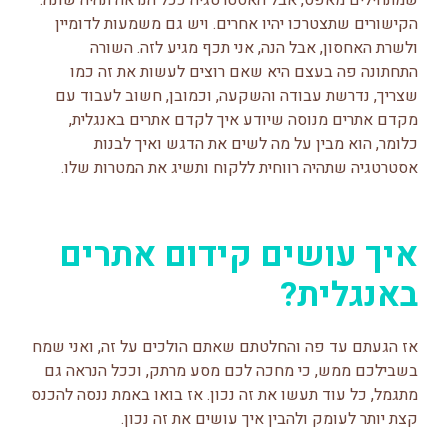
שמתחילים מאפס, אבל האסטרטגיה ככל הנראה תהיה שונה.
הקישורים שתצטרכו יהיו אחרים. ויש גם משמעות לדומיין
ולשרת האחסון, אבל הנה, אני תכף מגיע לזה. השורה
התחתונה פה בעצם היא שאם רוצים לעשות את זה כמו
שצריך, נדרשת עבודה והשקעה, וכמובן, חשוב לעבוד עם
מקדם אתרים מנוסה שיודע איך לקדם אתרים באנגלית,
כלומר, הוא מבין על מה לשים את הדגש ואיך לבנות
אסטרטגיה שתהיה רווחית ללקוח ותשיג את המטרות שלו.
איך עושים קידום אתרים
באנגלית?
אז הגעתם עד פה והחלטתם שאתם הולכים על זה, ואני שמח
בשבילכם ממש, כי מחכה לכם מסע מרתק, וככל הנראה גם
מתגמל, כל עוד תעשו את זה נכון. אז בואו באמת ננסה להכנס
קצת יותר לעומק ולהבין איך עושים את זה נכון.