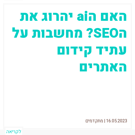
האם הai יהרוג את
הSEO? מחשבות על
עתיד קידום
האתרים
לפני כמה חודשים הושק chatGPT והביא אלינו
את העתיד ישר לפרצוף. דברים שכמה חודשים
לפני היו נראים לנו כאילו נלקחו...
16.05.2023
|
מתקדמים
לקריאה