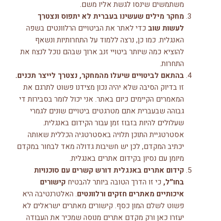
משתמשים שינסו לגשת אליו משם.
מחקר מילים שעשינו בעברית לא יתפוס ונצטרך
לעשות שוב
כדי לאתר את הביטויים הרלוונטים בשפה
האנגלית. כמו כן, נרצה ללמוד על התחרותיות ונשאף
להוציא כמה שיותר ביטויי זנב ארוך שבהם נוכל לנצח את
התחרות.
בהתאם לביטויים שיעלו מהמחקר, נצטרך לייצר תכנים.
זו בדיוק הסיבה שלא יהיה נכון מצידנו פשוט לתרגם את
המאמרים הקיימים כיום באתר. אני יכול לומר בסבירות די
גבוהה שבעברית אתם מטרגטים ביטויים שונים לגמרי
שעלולים להיות בזבוז זמן עבור הקידום באנגלית.
אסטרטגיית התוכן תלויה באסטרטגיה הכללית שאותה
יכתיב המקדם, לכן יש חשיבות גדולה מאד לבחור במקדם
מיומן עם נסיון בקידום אתרים באנגלית.
קידום אתרים באנגלית דורש קשרים עם סוכנויות
בחו״ל,
כי זו הדרך הטובה ביותר להבטיח
קישורים
איכותיים מאתרים חזקים ורלוונטים
. האלטרנטיבה היא
פשוט לשלם המון כסף. קישורים מאתרים ישראלים לא
יעזרו כאן ורק מקדם אתרים מנוסה שמכיר את העבודה