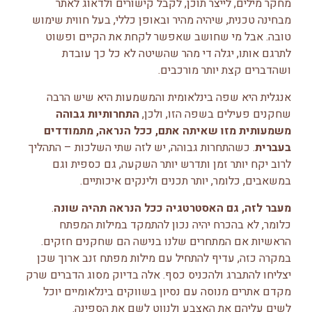
מחקר מילים, לייצר תוכן, לקבל קישורים ולדאוג לאתר
מבחינה טכנית, שיהיה מהיר ובאופן כללי, בעל חווית שימוש
טובה. אבל מי שחושב שאפשר לקחת את הקיים ופשוט
לתרגם אותו, יגלה די מהר שהשיטה לא כל כך עובדת
ושהדברים קצת יותר מורכבים.
אנגלית היא שפה בינלאומית והמשמעות היא שיש הרבה
שחקנים פעילים בשפה הזו, ולכן,
התחרותיות גבוהה
משמעותית מזו שאיתה אתם, ככל הנראה, מתמודדים
בעברית
. כשהתחרות גבוהה, יש לזה שתי השלכות – התהליך
לרוב יקח יותר זמן ותדרש יותר השקעה, גם כספית וגם
במשאבים, כלומר, יותר תכנים ולינקים איכותיים.
מעבר לזה, גם האסטרטגיה ככל הנראה תהיה שונה
.
כלומר, לא בהכרח יהיה נכון להתמקד במילות המפתח
הראשיות אם המתחרים שלנו בנישה הם שחקנים חזקים.
במקרה כזה, עדיף להתחיל עם מילות מפתח זנב ארוך שכן
יצליחו להתברג ולהכניס כסף. אלה בדיוק מסוג הדברים שרק
מקדם אתרים מנוסה עם נסיון בשווקים בינלאומיים יוכל
לשים עליהם את האצבע ולנווט לשם את הספינה.