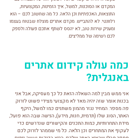
המקדם או הסוכנות, למשל, איך הזמינות, המקצועיות,
התוצאות, האכפתיות וכן הלאה. כל מה שחשוב לכם – הוא
רלוונטי. לא להתבייש. מקדם אתרים מוצלח שבטוח בעצמו
ומעניק שירות טוב, לא יהסס לשתף אתכם פעולה ולספק
לכם רשימה של ממליצים.
כמה עולה קידום אתרים
באנגלית?
אני ממש מבין למה השאלה הזאת כל כך מעסיקה, אבל אני
בכנות אומר שזה יהיה מאד לא מקצועי מצידי פשוט לזרוק
פה מספר. המחיר נגזר מהמון משתנים כמו למשל, היקף
האתר, הסוג שלו (תדמית, חנות, מידע), הנישה שבה הוא פועל,
מידת התחרותיות, כמות התכנים והקישורים שנדרשים כדי
לעקוף את המתחרים וכן הלאה. כל מי שממהר לזרוק לכם
מספר מבלי שהציץ באתר שלכם, הריץ בדיקות ועשה ניתוח