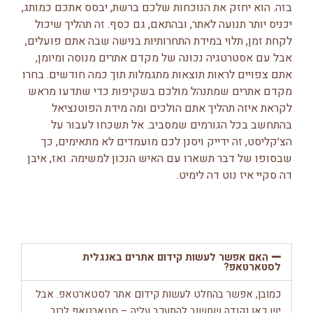
בזה. הוא יחזק את הנוכחות שלכם ברשת, יבסס אתכם כמותג,
יכניס יותר תנועה לאתר, ובהתאם, גם כסף. זה תהליך שיכול
לקחת זמן, תלוי במידת התחרותיות בנישה שבה אתם פועלים,
אבל עם אסטרטגיה נכונה של מקדם אתרים מנוסה ומיומן,
אתם צפויים לראות תוצאות מתגמלות תוך כמה חודשים. בחרו
מקדם אתרים שמתנהל מולכם בשקיפות כדי שתדעו מראש
לקראת איזה תהליך אתם הולכים ומה מידת הפוטנציאל
בהתחשב בכל הגורמים שמסביב. אל תשכחו לעבור על
הצ׳קליסט, זה ידייק ויסנן לכם מועמדים לא מתאימים, כך
שבסופו של דבר תשארו עם האיש הנכון למשימה. ואז, איבן
דה סקיי איז נוט דה לימיט.
האם אפשר לעשות קידום אתרים באנגלית
לסטארטאפ?
כמובן, אפשר בהחלט לעשות קידום אתר לסטארטאפ. אבל
יש כאן נקודה שחשוב להתעכב עליה – סטארטאפ לרוב