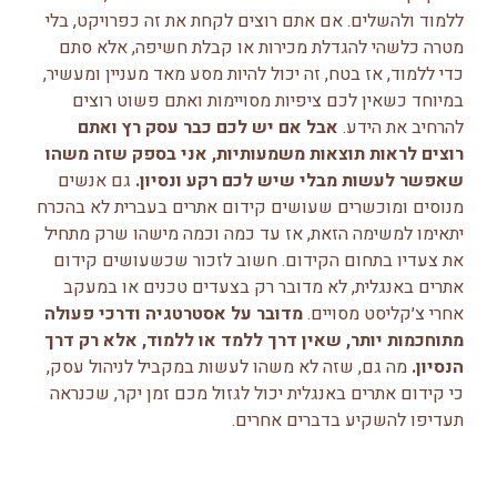
ללמוד ולהשלים. אם אתם רוצים לקחת את זה כפרויקט, בלי
מטרה כלשהי להגדלת מכירות או קבלת חשיפה, אלא סתם
כדי ללמוד, אז בטח, זה יכול להיות מסע מאד מעניין ומעשיר,
במיוחד כשאין לכם ציפיות מסויימות ואתם פשוט רוצים
להרחיב את הידע.
אבל אם יש לכם כבר עסק רץ ואתם
רוצים לראות תוצאות משמעותיות, אני בספק שזה משהו
שאפשר לעשות מבלי שיש לכם רקע ונסיון.
גם אנשים
מנוסים ומוכשרים שעושים קידום אתרים בעברית לא בהכרח
יתאימו למשימה הזאת, אז עד כמה וכמה מישהו שרק מתחיל
את צעדיו בתחום הקידום. חשוב לזכור שכשעושים קידום
אתרים באנגלית, לא מדובר רק בצעדים טכנים או במעקב
אחרי צ׳קליסט מסויים.
מדובר על אסטרטגיה ודרכי פעולה
מתוחכמות יותר, שאין דרך ללמד או ללמוד, אלא רק דרך
הנסיון.
מה גם, שזה לא משהו לעשות במקביל לניהול עסק,
כי קידום אתרים באנגלית יכול לגזול מכם זמן יקר, שכנראה
תעדיפו להשקיע בדברים אחרים.