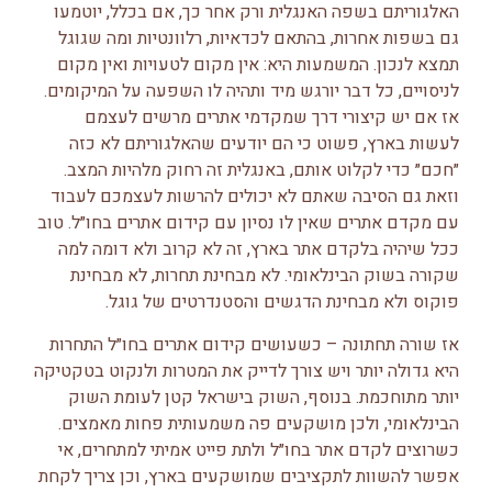
האלגוריתם בשפה האנגלית ורק אחר כך, אם בכלל, יוטמעו
גם בשפות אחרות, בהתאם לכדאיות, רלוונטיות ומה שגוגל
תמצא לנכון. המשמעות היא: אין מקום לטעויות ואין מקום
לניסויים, כל דבר יורגש מיד ותהיה לו השפעה על המיקומים.
אז אם יש קיצורי דרך שמקדמי אתרים מרשים לעצמם
לעשות בארץ, פשוט כי הם יודעים שהאלגוריתם לא כזה
״חכם״ כדי לקלוט אותם, באנגלית זה רחוק מלהיות המצב.
וזאת גם הסיבה שאתם לא יכולים להרשות לעצמכם לעבוד
עם מקדם אתרים שאין לו נסיון עם קידום אתרים בחו״ל. טוב
ככל שיהיה בלקדם אתר בארץ, זה לא קרוב ולא דומה למה
שקורה בשוק הבינלאומי. לא מבחינת תחרות, לא מבחינת
פוקוס ולא מבחינת הדגשים והסטנדרטים של גוגל.
אז שורה תחתונה – כשעושים קידום אתרים בחו״ל התחרות
היא גדולה יותר ויש צורך לדייק את המטרות ולנקוט בטקטיקה
יותר מתוחכמת. בנוסף, השוק בישראל קטן לעומת השוק
הבינלאומי, ולכן מושקעים פה משמעותית פחות מאמצים.
כשרוצים לקדם אתר בחו״ל ולתת פייט אמיתי למתחרים, אי
אפשר להשוות לתקציבים שמושקעים בארץ, וכן צריך לקחת