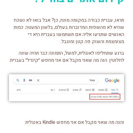
תראו, עברית כבודה במקומה מונח, כן? אבל בואו לא נשכח
שהיא לא מהשפות המדוברות בעולם, בלשון המעטה. כמות
האנשים שתגיעו אליה אם תשתמשו בעברית היא די
מצומצמת והשוק פה קטן ומוגבל.
ברגע שתחליפו לאנגלית, למשל, התמונה כבר תהיה שונה
לחלוטין. הנה מה שאני מקבל אם אני מחפש ״קינדל״ בעברית:
והנה מה שאני מקבל אם אני מחפש Kindle באנגלית: