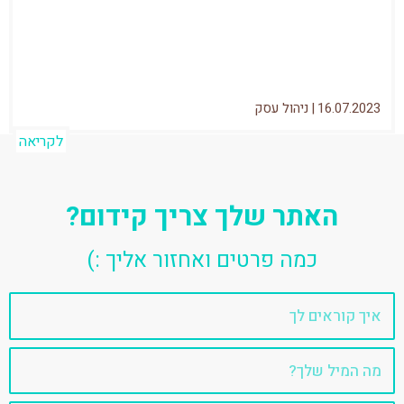
שרייזאפ חוסכת לו עשרת אלפים (!) שקל
בחודש והשני אומר שגם אם...
16.07.2023
|
ניהול עסק
לקריאה
האתר שלך צריך קידום?
כמה פרטים ואחזור אליך :)
שם
אימייל