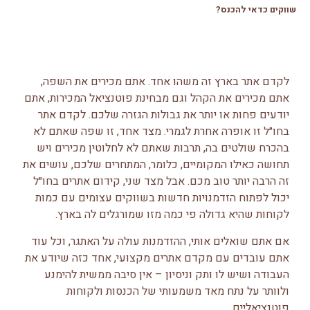
שווקים כדאי להכנס?
לקדם אתר בארץ זה משהו אחד. אתם מכירים את השפה,
אתם מכירים את הקהל וגם מבחינת פוטנציאל המכירות, אתם
יודעים פחות או יותר את גבולות הגזרה שלכם. לקדם אתר
בחו״ל זו אופרה אחרת לגמרי. מצד אחד, זו שפה שאתם לא
בהכרח שולטים בה, תרבות שאתם לא לחלוטין מכירים ויש
תחושה כאילו המקומיים, כלומר, המתחרים שלכם, עושים את
זה הרבה יותר טוב מכם. אבל מצד שני, קידום אתרים בחו״ל
יכול לפתוח הזדמנויות חדשות בשווקים עצומים עם כמות
לקוחות שהיא גדולה פי כמה מזו שמורגלים לה בארץ.
אם אתם שואלים אותי, ההזדמנות עולה על האתגר, וכל עוד
אתם עובדים עם מקדם אתרים מקצועי, אחד כזה שיודע את
העבודה ושיש לו ותק וניסיון – אין סיבה ממשית להימנע
ולוותר על נתח מאד משמעותי של הכנסות ולקוחות
פוטנציאליים.