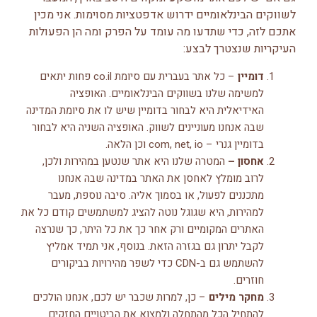
לשווקים הבינלאומיים ידרוש אדפטציות מסוימות. אני מכין
אתכם לזה, כדי שתדעו מה עומד על הפרק ומה הן הפעולות
העיקריות שנצטרך לבצע:
דומיין
– כל אתר בעברית עם סיומת co.il פחות יתאים
למשימה שלנו בשווקים הבינלאומיים. האופציה
האידיאלית היא לבחור בדומיין שיש לו את סיומת המדינה
שבה אנחנו מעוניינים לשווק. האופציה השניה היא לבחור
בדומיין גנרי – com, net, io וכן הלאה.
אחסון –
המטרה שלנו היא אתר שנטען במהירות ולכן,
לרוב מומלץ לאחסן את האתר במדינה שבה אנחנו
מתכננים לפעול, או בסמוך אליה. סיבה נוספת, מעבר
למהירות, היא שגוגל נוטה להציג למשתמשים קודם כל את
האתרים המקומיים ורק אחר כך את כל היתר, כך שנרצה
לקבל יתרון גם בגזרה הזאת. בנוסף, אני תמיד אמליץ
להשתמש גם ב-CDN כדי לשפר מהירויות בביקורים
חוזרים.
מחקר מילים
– כן, למרות שכבר יש לכם, אנחנו הולכים
להתחיל הכל מהתחלה ולמצוא את הביטויים החזקים