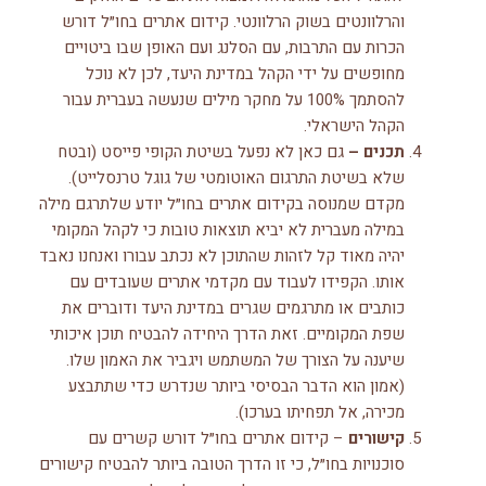
והרלוונטים בשוק הרלוונטי. קידום אתרים בחו״ל דורש
הכרות עם התרבות, עם הסלנג ועם האופן שבו ביטויים
מחופשים על ידי הקהל במדינת היעד, לכן לא נוכל
להסתמך 100% על מחקר מילים שנעשה בעברית עבור
הקהל הישראלי.
תכנים –
גם כאן לא נפעל בשיטת הקופי פייסט (ובטח
שלא בשיטת התרגום האוטומטי של גוגל טרנסלייט).
מקדם שמנוסה בקידום אתרים בחו״ל יודע שלתרגם מילה
במילה מעברית לא יביא תוצאות טובות כי לקהל המקומי
יהיה מאוד קל לזהות שהתוכן לא נכתב עבורו ואנחנו נאבד
אותו. הקפידו לעבוד עם מקדמי אתרים שעובדים עם
כותבים או מתרגמים שגרים במדינת היעד ודוברים את
שפת המקומיים. זאת הדרך היחידה להבטיח תוכן איכותי
שיענה על הצורך של המשתמש ויגביר את האמון שלו.
(אמון הוא הדבר הבסיסי ביותר שנדרש כדי שתתבצע
מכירה, אל תפחיתו בערכו).
קישורים
– קידום אתרים בחו״ל דורש קשרים עם
סוכנויות בחו״ל, כי זו הדרך הטובה ביותר להבטיח קישורים