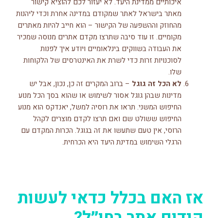
איכותיים ממדינת היעד. לא יעזור לכם להוציא קישור
מאתר בישראל לאתר שמקודם במדינה אחרת וכדי ליהנות
מהחוזק וההשפעה של הקישור – הוא חייב להיות מאתרים
מקומיים. זו עוד סיבה שתרצו מקדם אתרים מנוסה שמכיר
את העבודה בשווקים בינלאומיים ויודע איך לפנות
לסוכנויות זרות כדי לשרת את האינטרסים של הלקוחות
שלו.
לא הכל זה גוגל
– ברוב המקרים זה כן, נכון, אבל יש
מדינות שבהן גוגל אסור לשימוש או שהוא בסך הכל מנוע
החיפוש המשני. תראו את רוסיה למשל, יאנדקס הוא מנוע
החיפוש ששולט שם ואם תרצו לקדם מוצרים לקהל
הרוסי, אין טעם שתעשו את זה בגוגל. הכרות המקדם עם
הרגלי השימוש במדינת היעד היא הכרחית.
אז האם בכלל כדאי לעשות
קידום אתר בחו״ל?