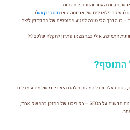
ו שכתובות האתר והוורדפרס זהות.
ש (בעיקר פלאגינים של אבטחה / או
תוספי קאש
).
" – זו הדרך הכי טובה למנוע מתוספים של הדפדפן ליצר
נית התמיכה, אולי כבר מצאו פתרון לתקלה שלכם 🙂
 התוסף?
 בטח כאלה שכל המהות שלהם היא ריכוז של מידע מכלים
אין בתוסף החדש שום מידע עדכני, חיתוכים או תובנות חדשות על הSEO – רק ריכוז של התוכן בממשק אחד,
תר.