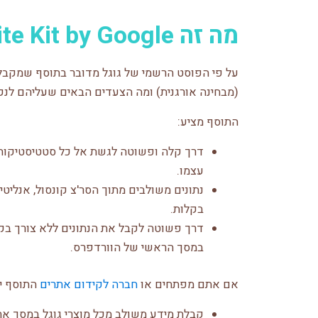
מה זה Site Kit by Google?
על פי הפוסט הרשמי של גוגל מדובר בתוסף שמקבל
(מבחינה אורגנית) ומה הצעדים הבאים שעליהם לנקו
התוסף מציע:
דרך קלה ופשוטה לגשת אל כל סטטיסטיקות 
עצמו.
נתונים משולבים מתוך הסר'צ קונסול, אנלי
בקלות.
דרך פשוטה לקבל את הנתונים ללא צורך בקו
במסך הראשי של הוורדפרס.
אם אתם מפתחים או
חברה לקידום אתרים
התוסף יה
קבלת מידע משולב מכל מוצרי גוגל במסך א