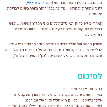
פה מדובר בכלי המנצח מבחינתי (
והנה קישור AFF
).
לפני שתתחילו לקרוא – מדובר בכלי היקר ביותר בשוק לבדיקת
מיקומים.
המחירים לא פרופורציונלים לכלום ואני ממליץ לעשות שימוש
בבדיקת המיקומים שלהם רק אם עושים שימוש במערכת
באופן מלא.
היתרון הברור של הכלי: בדיקה לוקלית סופר מדויקת לפי ערים.
הכלי מאפשר בדיקה של נפחי החיפוש על פי ערים (למשל, כמה
אנשים מחפשים בישראל את הביטוי "גנן" מהעיר ירושלים?).
לסיכום
בפשטות – הכל תלוי בצורך.
במידה ואתם עובדים בשוק הישראלי, ואין צורך מעקב אחרי
אלפי ביטויים – כל יום הוא הכלי האידאלי עבורכם.
במידה ואתם זקוקים ליותר ביטויים (ולשום פיצ'ר אחר נוסף) –