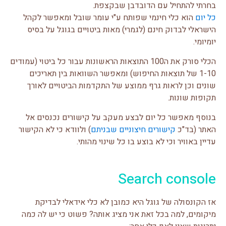
בחרתי להתחיל עם הדובדבן שבקצפת.
כל יום
הוא כלי חינמי שפותח ע"י עומר שובל ומאפשר לקהל
הישראלי לבדוק חינם (לגמרי) מאות ביטויים בגוגל על בסיס
יומיומי.
הכלי סורק את ה100 התוצאות הראשונות עבור כל ביטוי (עמודים
1-10 של תוצאות החיפוש) ומאפשר השוואות בין תאריכים
שונים וכן לראות גרף ממוצע של התקדמות הביטויים לאורך
תקופות שונות.
בנוסף מאפשר כל יום לבצע מעקב על קישורים נכנסים אל
האתר (בד"כ
קישורים חיצוניים שבניתם
) ולוודא כי לא הקישור
עדיין באוויר וכי לא בוצע בו כל שינוי מהותי.
Search console
אז הקונסולה של גוגל היא כמובן לא כלי אידאלי לבדיקת
מיקומים, למה בכל זאת אני מציג אותה? פשוט כי יש לה כמה