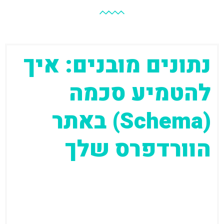
נתונים מובנים: איך
להטמיע סכמה
(Schema) באתר
הוורדפרס שלך
תחום ה-SEO הפך היום למורכב הרבה יותר
מבעבר, כמו גם לחשוב יותר לביצוע ויישום
נכונים וחכמים ולא כלאחר יד. מהות...