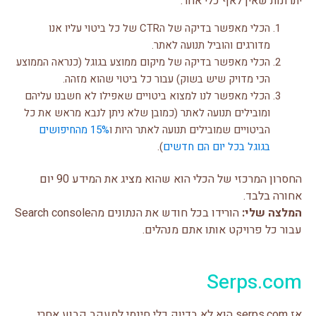
יתרונות שאין לאף כלי אחר:
הכלי מאפשר בדיקה של הCTR של כל ביטוי עליו אנו
מדורגים והוביל תנועה לאתר.
הכלי מאפשר בדיקה של מיקום ממוצע בגוגל (כנראה הממוצע
הכי מדויק שיש בשוק) עבור כל ביטוי שהוא מזהה.
הכלי מאפשר לנו למצוא ביטויים שאפילו לא חשבנו עליהם
ומובילים תנועה לאתר (כמובן שלא ניתן לנבא מראש את כל
הביטויים שמובילים תנועה לאתר היות ו
15% מהחיפושים
בגוגל בכל יום הם חדשים
).
החסרון המרכזי של הכלי הוא שהוא מציג את המידע 90 יום
אחורה בלבד.
המלצה שלי:
הורידו בכל חודש את הנתונים מהSearch console
עבור כל פרויקט אותו אתם מנהלים.
Serps.com
אז serps.com הוא לא בדיוק כלי חינמי למעקב קבוע אחרי