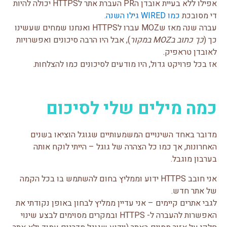
אפילו ללא בעיית אובדן הPR העברת אתר לHTTPS יכולה להיות
די מסובכת
כמו WIRED גילו השנה
.
עברה שנה מאז שMOZ עברו לHTTPS ואנחנו שמחים שעשינו
כך (
כך כתוב בMOZ במקור
), אבל היו הרבה סיכונים ואפשרויות
לאובדן טראפיק.
אז בכל פרויקט גדול, היו מודעים לסיכונים כמו להצלחות.
כמה מילים שלי לסיכום
מדובר באחד השינויים המשמעותיים שגוגל הוציאו בשנים
האחרונות, אך כמו כל הצהרה של גוגל – הייתי לוקח אותה
בערבון מוגבל.
אני חובב HTTPS ידוע וממליץ בחום להשתמש בו בכל הקמה
של אתר חדש.
לגבי אתרים קיימים – אני עדיין ממליץ לבחון באופן נקודתי את
האפשרות להעברה ל- HTTPS ובמקרים מסוימים לבצע שינוי