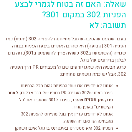
שאלה: האם זה בטוח לגמרי לבצע
הפניות 302 במקום 301?
תשובה: לא
בעבר שמענו שהסיבה שגוגל מתייחסת להפנייה 302 (זמנית) כמו
הפנייה 301 (קבועה) היא שהרבה אתרים ביצעו הפניות בצורה
שגוייה (והשתמשו ב302 כשהיה צריך להשתמש ב301), וזה גרם
לבלגן בדירוגים של גוגל.
כרגע הבעיה היא שאנו יודעים שגוגל מעבירים PR דרך הפנייה
302, אבל יש כמה נושאים פתוחים:
אנחנו לא יודעים אם שתי ההפניות זהות מכל הבחינות.
בעבר ראינו ש302 מעבירה PR בסופו של דבר אבל
רק לאחר
מסוים
פרק זמן
שעבר
, בניגוד ל301 שמעביר את "כל
הקישורים" באופן מהיר.
אנחנו לא יודעים עדיין איך גוגל מתייחס להפניות 302
מהבחינה הזו ואם זה השתנה.
הפנייה 302 היא סטנדרט באינטרנט בו גוגל אינם השחקן