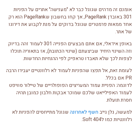
אומנם זה מדהים שגוגל כבר לא "מענישה" אתרים על הפניות
301 באובדן PageRank, אך קחו בחשבון שPageRank הוא רק
אחד ממאות פרמטרים שגוגל בדוקים על מנת לקבוע את דירוגו
של אתר.
באופן אידאלי, אם אתם מבצעים הפנייה 301 לעמוד זהה בדיוק
וזה השינוי היחיד שביצעתם (שינוי הכתובת), אז בתאוריה תוכלו
לצפות לכך שלא תאבדו טראפיק לפי ההנחיות החדשות.
לעומת זאת, אל תפצו שהפניות לעמוד לא רלוונטיים יעבירו הרבה
PR אם בכלל.
לדוגמה: הפניית עמוד המעריצים הפופולריים של טיילור סוויפט
לעמוד האפילייאט שלכם שמוכר אבקות חלבון כמובן תהיה
חסרת תועלת.
למעשה, גלן גייב
חשף לאחרונה
שגוגל מתייחסים להפניות לא
רלוונטיות כמו לSoft 404.