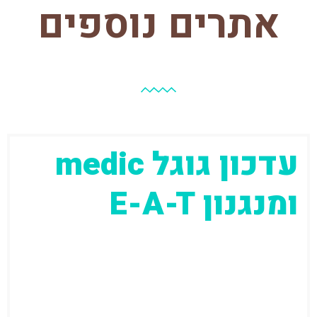
אתרים נוספים
עדכון גוגל medic
ומנגנון E-A-T
"משהו קורה בגוגל" – זה היה המסר הכללי כמעט
בכל קבוצת SEO שקיימת (פייסבוק, וואטספ –
You name it) באוגוסט...