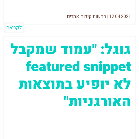
12.04.2021
|
חדשות קידום אתרים
לקריאה
גוגל: "עמוד שמקבל
featured snippet
לא יופיע בתוצאות
האורגניות"
דני סאליבן מגוגל בהכרזה די משמעותית ממש
מהיום: If a web page listing is elevated into
the featured snippet position,...