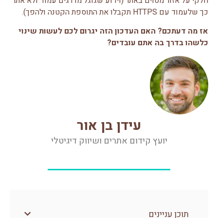
חלקי על אזור מסוים באתר (וידוע שגוגל מדרגים עמוד ולא אתר
כך שלעמוד עם HTTPS תקבלו את התוספת הקטנה ולהפך).
אז מה דעתכם? האם העדכון הזה יגרום לכם לעשות שינוי
כלשהו בדרך בה אתם עובדים?
עידן בן אור
יועץ קידום אתרים ושיווק דיגיטלי
תוכן עניינים