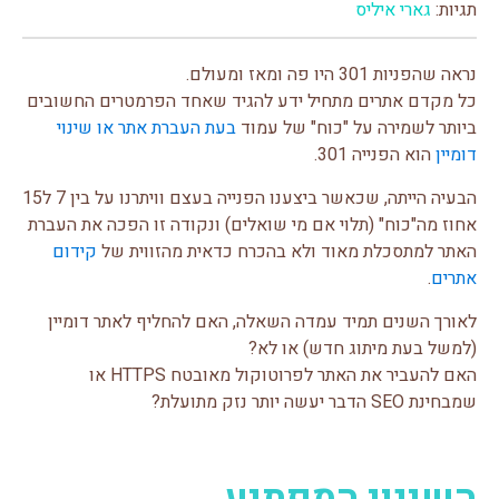
תגיות:
גארי איליס
נראה שהפניות 301 היו פה ומאז ומעולם.
כל מקדם אתרים מתחיל ידע להגיד שאחד הפרמטרים החשובים
ביותר לשמירה על "כוח" של עמוד
בעת העברת אתר או שינוי
דומיין
הוא הפנייה 301.
הבעיה הייתה, שכאשר ביצענו הפנייה בעצם וויתרנו על בין 7 ל15
אחוז מה"כוח" (תלוי אם מי שואלים) ונקודה זו הפכה את העברת
האתר למתסכלת מאוד ולא בהכרח כדאית מהזווית של
קידום
אתרים
.
לאורך השנים תמיד עמדה השאלה, האם להחליף לאתר דומיין
(למשל בעת מיתוג חדש) או לא?
האם להעביר את האתר לפרוטוקול מאובטח HTTPS או
שמבחינת SEO הדבר יעשה יותר נזק מתועלת?