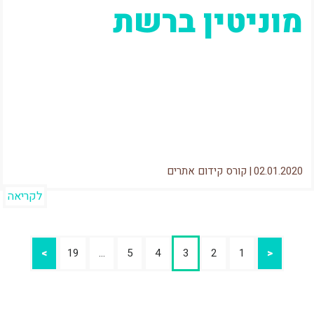
מוניטין ברשת
עדכון: 19.01.2020 הפוסט הזה נולד בעקבות שיחת
טלפון שקיבלתי לפני כחודש. על הקו היה איש יח"צ
נחמד מחברת יח"צ גדולה...
02.01.2020
|
קורס קידום אתרים
לקריאה
>
19
…
5
4
3
2
1
<