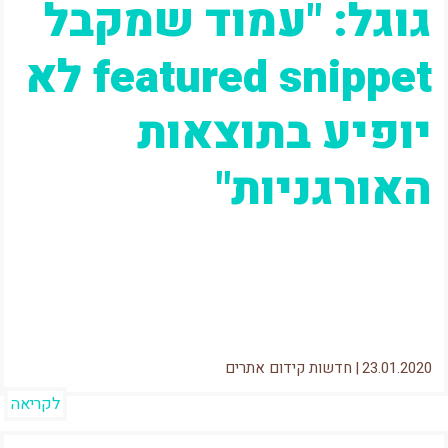
גוגל: "עמוד שמקבל
featured snippet לא
יופיע בתוצאות
האורגניות"
דני סאליבן מגוגל בהכרזה די משמעותית ממש
מהיום: If a web page listing is elevated into the
featured snippet position,...
23.01.2020
|
חדשות קידום אתרים
לקריאה