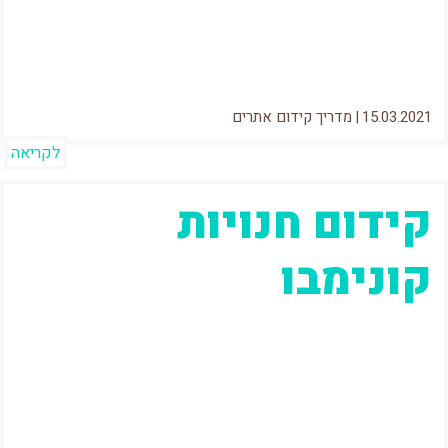
המונח "ניתוח לוגים". כלומר, הכרתי את השימוש
בלוגים בשביל להבין מי הגולשים...
15.03.2021
|
מדריך קידום אתרים
לקריאה
קידום חנויות
קונימבו
עדכון אחרון: 13-02-2019 בחודשים האחרונים,
אחד הנושאים המדוברים ביותר בקבוצת הפייסבוק
"הפרלמנט" שאני בין מנהליה (אם אתם לא שם
כדאי...