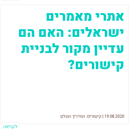
אתרי מאמרים
ישראלים: האם הם
עדיין מקור לבניית
קישורים?
בעבר הרחוק (מתישהו בתחילת העשור שעבר) אתרי
המאמרים היוו את אחד המקורות המובילים לבניית
קישורים. אני יכול להעיד באופן אישי שהצלחתי...
19.08.2020
|
קישורים: המדריך השלם
לקריאה