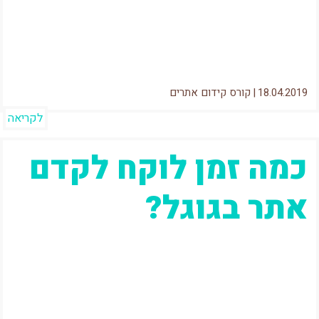
Console) SC) ב4 וריאציות שונות ולחבר את כולן
למייל שלי בבקשה?" – ככה...
18.04.2019
|
קורס קידום אתרים
לקריאה
כמה זמן לוקח לקדם
אתר בגוגל?
בואו נודה בזה – קידום אתרים לוקח זמן 🙂 אז
אחרי שאמרתי את זה והפחדתי חצי מהגולשים,
ננסה להבין מהם...