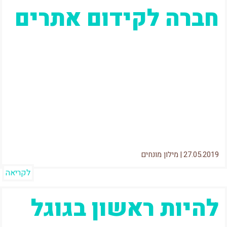
חברה לקידום אתרים
לפני שנתחיל, אני רוצה לשאול אותך 2 שאלות: יש
לך מחשב? יש לך אינטרנט? אם ענית תשובה
חיובית – כנראה...
27.05.2019
|
מילון מונחים
לקריאה
להיות ראשון בגוגל