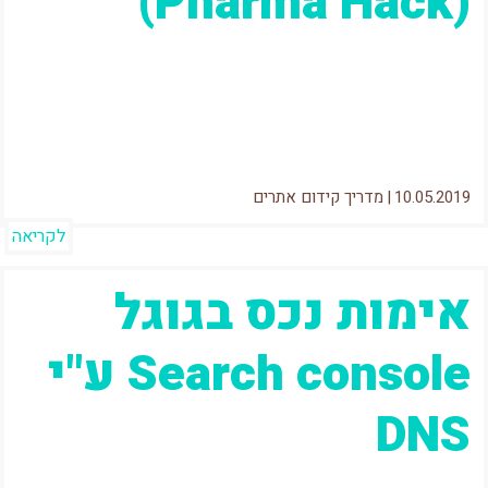
(Pharma Hack)
איך הייתם מרגישים אם מישהו היה נכנס אליכם
הביתה ומחביא לכם שם חומרים מסוכנים? מבאס
נכון? ואם הייתי אומר לכם...
10.05.2019
|
מדריך קידום אתרים
לקריאה
אימות נכס בגוגל
Search console ע"י
DNS
"היי, תוכל בבקשה לאמת את האתר בSearch