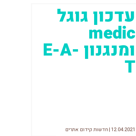
עדכון גוגל
medic
ומנגנון E-A-
T
"משהו קורה בגוגל" – זה היה המסר
הכללי כמעט בכל קבוצת SEO שקיימת
(פייסבוק, וואטספ – You name it)
באוגוסט...
12.04.2021
|
חדשות קידום אתרים