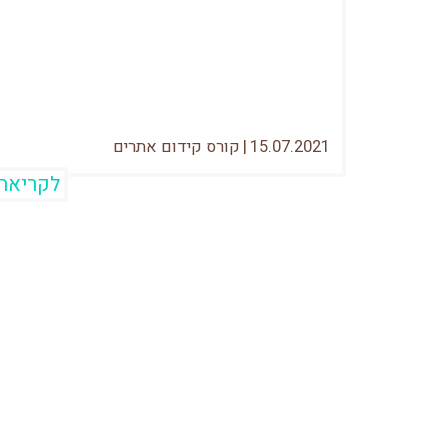
שנכתב במיוחד לבלוג המעולה הזה של
עידן בן אור הוא בשבילכם בעלי האתרים
וסוכנויות...
15.07.2021
|
קורס קידום אתרים
לקריאה