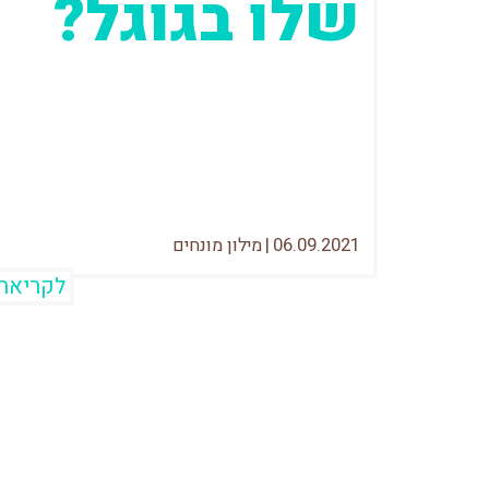
שלו בגוגל?
כנראה ששמעתם פה ושם על SEO ואם
לא עליו, אז על הקידום האורגני. מה
שחשוב לדעת הוא ששניהם מכוונים
לאותו...
06.09.2021
|
מילון מונחים
לקריאה