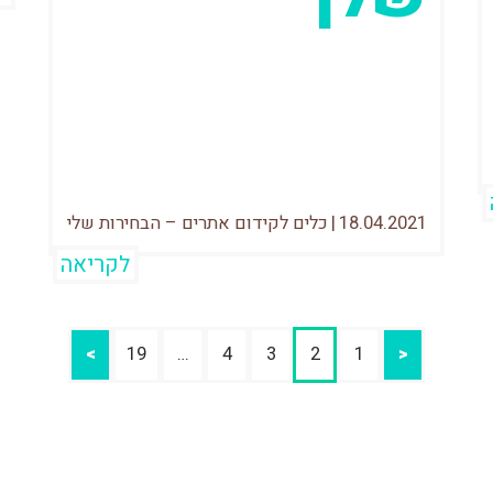
תחום ה-SEO הפך היום למורכב הרבה
יותר מבעבר, כמו גם לחשוב יותר לביצוע
ויישום נכונים וחכמים ולא כלאחר יד.
מהות...
18.04.2021
|
כלים לקידום אתרים – הבחירות שלי
לקריאה
>
19
…
4
3
2
1
<